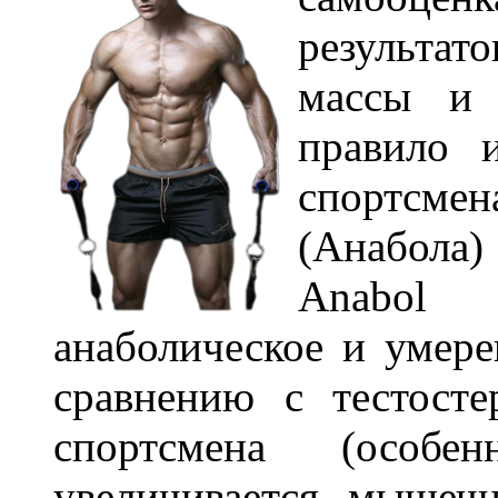
результа
массы и 
правило 
спортсмен
(Анабола)
Anabol 
анаболическое и умере
сравнению с тестост
спортсмена (особе
увеличивается мышеч