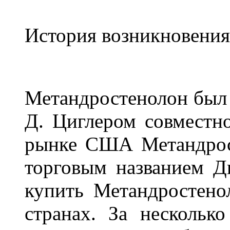
История возникновени
Метандростенолон был
Д. Циглером совместн
рынке США Метандрост
торговым названием Ди
купить Метандростено
странах. За нескольк