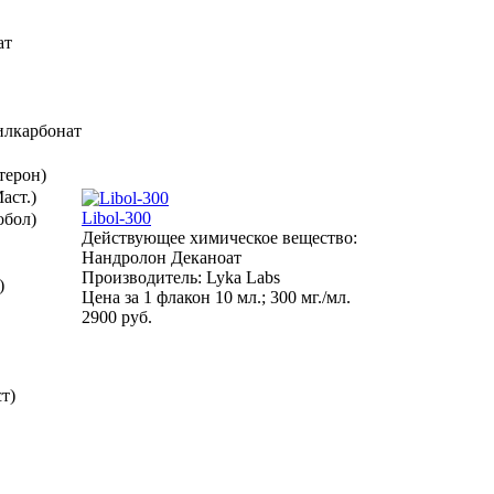
ат
илкарбонат
терон)
аст.)
Libol-300
обол)
Действующее химическое вещество:
Нандролон Деканоат
Производитель: Lyka Labs
)
Цена за 1 флакон 10 мл.; 300 мг./мл.
2900 руб.
т)