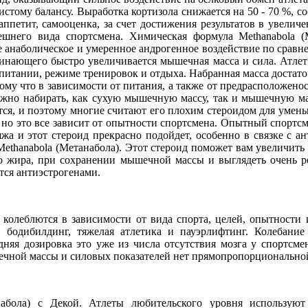
истому балансу. Выработка кортизола снижается на 50 - 70 %,
со
 аппетит, самооценка, за счет достижения результатов в увели
ешнего вида спортсмена. Химическая формула Methanabolа (
е анаболическое и умеренное андрогенное воздействие по сравн
инающего быстро увеличивается мышечная масса и сила. Атлет п
питании, режиме тренировок и отдыха. Набранная масса достато
ому что в зависимости от питания, а также от предрасположено
жно набирать, как сухую мышечную массу, так и мышечную мас
тся, и поэтому многие считают его плохим стероидом для умен
 но это все зависит от опытности спортсмена. Опытный спортс
жа и этот стероид прекрасно подойдет, особенно в связке с а
Methanabolа (Метанабола). Этот стероид поможет вам увеличить
о жира, при сохранении мышечной массы и выглядеть очень ре
тся антиэстрогенами.
 колеблются в зависимости от вида спорта, целей, опытности и
бодибилдинг, тяжелая атлетика и пауэрлифтинг. Колебание 
ледняя дозировка это уже из числа отсутствия мозга у спортсм
ечной массы и силовых показателей нет прямопропорционально
набола) с Декой. Атлеты любительского уровня используют 