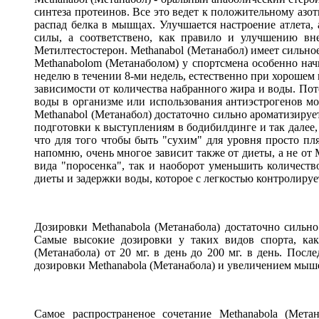
синтеза протеинов. Все это ведет к положительному азот
распад белка в мышцах. Улучшается настроение атлета,
силы, а соответствено, как правило и улучшению вн
Метилтестостерон. Methanabol (Метанабол) имеет сильно
Methanabolom (Метанаболом) у спортсмена особенно нач
неделю в течении 8-ми недель, естественно при хорошем 
зависимости от количества набранного жира и воды. Пот
воды в организме или использования антиэстрогенов мо
Methanabol (Метанабол) достаточно сильно ароматизируе
подготовки к выступлениям в бодибилдинге и так далее,
что для того чтобы быть "сухим" для уровня просто пля
напомню, очень многое зависит также от диеты, а не от 
вида "поросенка", так и наоборот уменьшить количеств
диеты и задержки воды, которое с легкостью контролируе
Дозировки Methanabolа (Метанабола) достаточно сильно
Самые высокие дозировки у таких видов спорта, как 
(Метанабола) от 20 мг. в день до 200 мг. в день. Пос
дозировки Methanabolа (Метанабола) и увеличением мыш
Самое распространеное сочетание Methanabolа (Мета