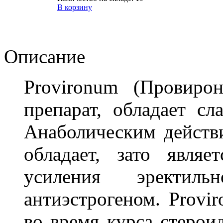
В корзину
Описание
Provironum (Провиро
препарат, обладает с
Анаболическим действ
обладает, зато явля
усиления эректил
антиэстрогеном. Provi
во время курса стероид