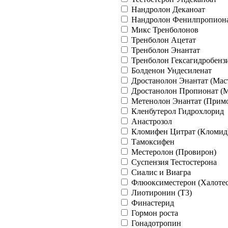
Нандролон Деканоат
Нандролон Фенилпропион
Микс Тренболонов
Тренболон Ацетат
Тренболон Энантат
Тренболон Гексагидробенз
Болденон Ундесиленат
Дростанолон Энантат (Мас
Дростанолон Пропионат (М
Метенолон Энантат (Прим
Кленбутерол Гидрохлорид
Анастрозол
Кломифен Цитрат (Кломид
Тамоксифен
Местеролон (Провирон)
Суспензия Тестостерона
Сиалис и Виагра
Флюоксиместерон (Халотес
Лиотиронин (Т3)
Финастерид
Гормон роста
Гонадотропин