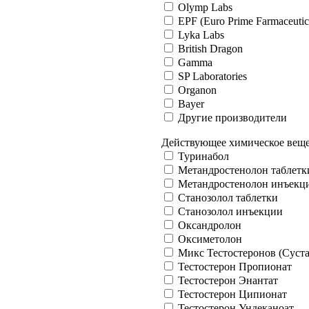
Olymp Labs
EPF (Euro Prime Farmaceutic
Lyka Labs
British Dragon
Gamma
SP Laboratories
Organon
Bayer
Другие производители
Действующее химическое вещ
Туринабол
Метандростенолон таблетк
Метандростенолон инъекц
Станозолол таблетки
Станозолол инъекции
Оксандролон
Оксиметолон
Микс Тестостеронов (Суст
Тестостерон Пропионат
Тестостерон Энантат
Тестостерон Ципионат
Тестостерон Ундеканоат