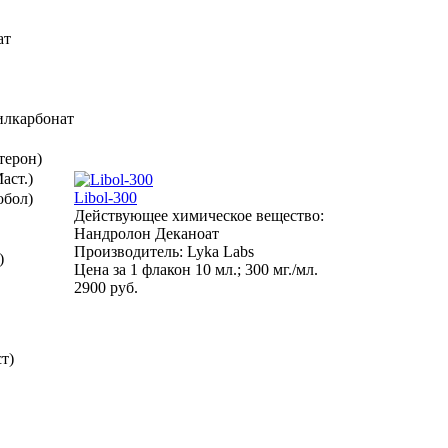
ат
илкарбонат
терон)
аст.)
Libol-300
обол)
Действующее химическое вещество:
Нандролон Деканоат
Производитель: Lyka Labs
)
Цена за 1 флакон 10 мл.; 300 мг./мл.
2900 руб.
т)