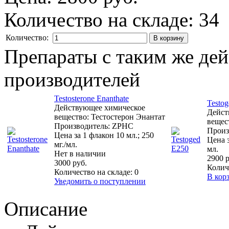
Количество на складе:
34
Количество:
Препараты с таким же де
производителей
Testosterone Enanthate
Testo
Действующее химическое
Дейст
вещество: Тестостерон Энантат
вещес
Производитель: ZPHC
Произ
Цена за 1 флакон 10 мл.; 250
Цена з
мг./мл.
мл.
Нет в наличии
2900 р
3000 руб.
Колич
Количество на складе:
0
В кор
Уведомить о поступлении
Описание