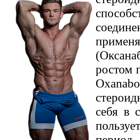
способ
соедине
применя
(Оксан
ростом 
Oxanabo
стероид
себя в 
пользуе
период