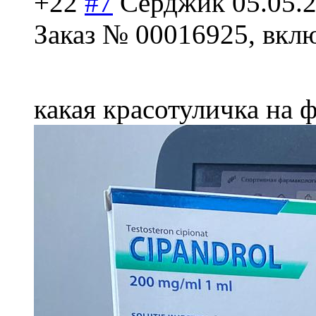
+22
#7
Серджик
05.05.
Заказ № 00016925, вклю
какая красотуличка на 