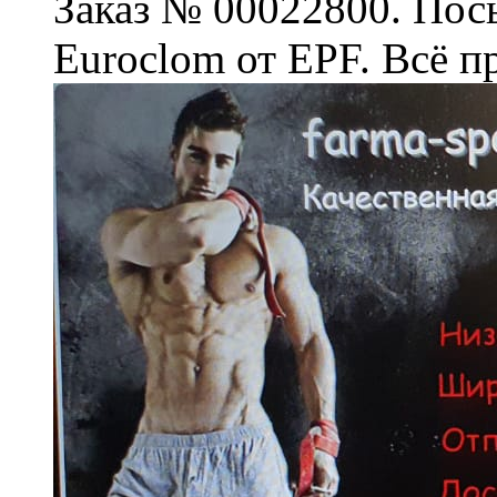
Заказ № 00022800. Посы
Euroclom от EPF. Всё п