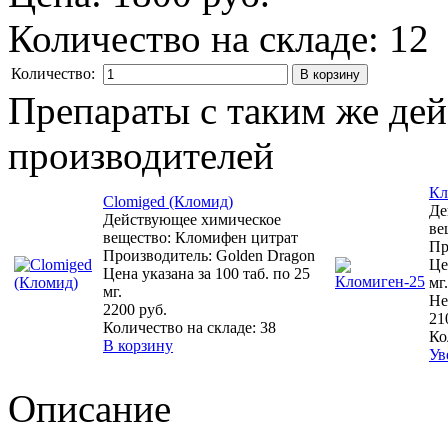
Количество на складе:
12
Количество:
Препараты с таким же де
производителей
Кл
Clomiged (Кломид)
Де
Действующее химическое
ве
вещество: Кломифен цитрат
Пр
Производитель: Golden Dragon
Це
Цена указана за 100 таб. по 25
мг.
мг.
Не
2200 руб.
21
Количество на складе:
38
Ко
В корзину
Ув
Описание