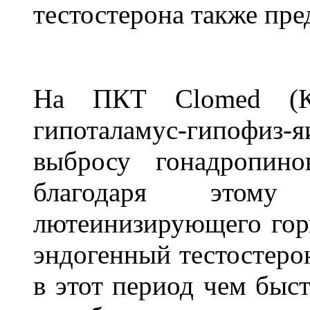
тестостерона также пр
На ПКТ Clomed (Кл
гипоталамус-гипофиз-я
выбросу гонадропин
благодаря этому 
лютеинизирующего горм
эндогенный тестостерон
в этот период чем быст